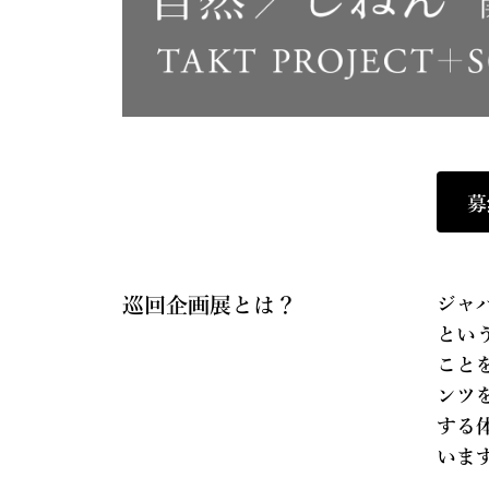
募
巡回企画展とは？
ジャ
とい
こと
ンツ
する
いま