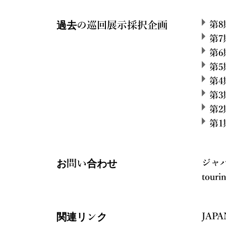
過去の巡回展示採択企画
第
第
第
第
第
第
第
第
お問い合わせ
ジャ
touri
関連リンク
JAP