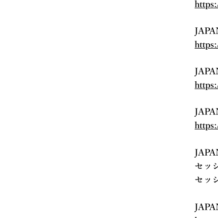
https
JAP
https
JAP
https
JAP
https
JAP
セッ
セッ
JAP