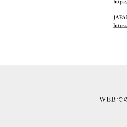
https
JAP
https
WEBで