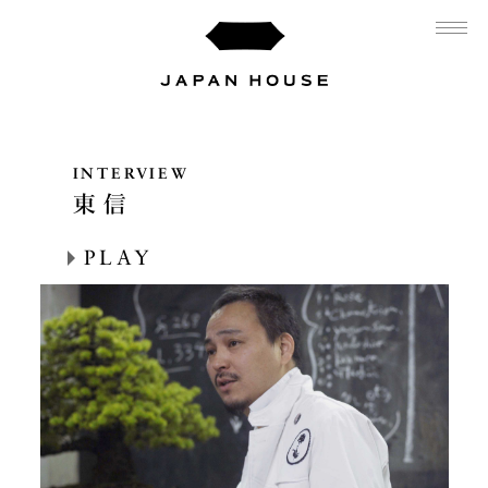
ナ
INTERVIEW
東 信
PLAY